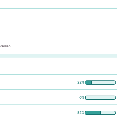
écembre.
22
%
0
%
52
%