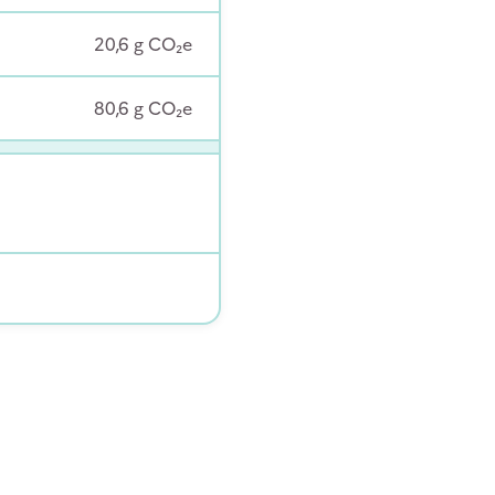
20,6
g
CO₂e
80,6
g
CO₂e