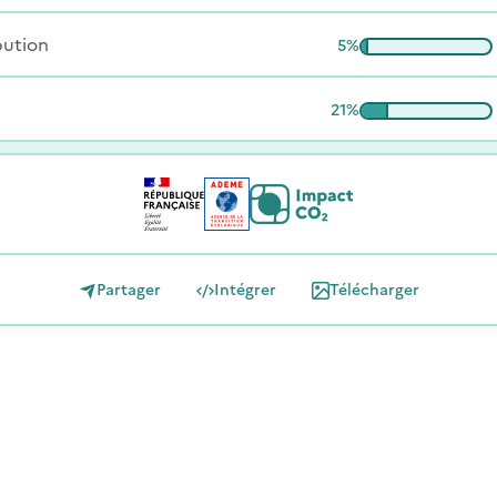
bution
5
%
21
%
Partager
Intégrer
Télécharger