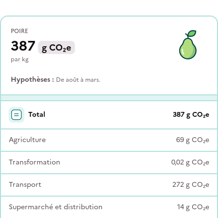
POIRE
387
g
CO₂e
par
kg
Hypothèses :
De août à mars.
Total
387
g
CO₂e
Agriculture
69
g
CO₂e
Transformation
0,02
g
CO₂e
Transport
272
g
CO₂e
Supermarché et distribution
14
g
CO₂e