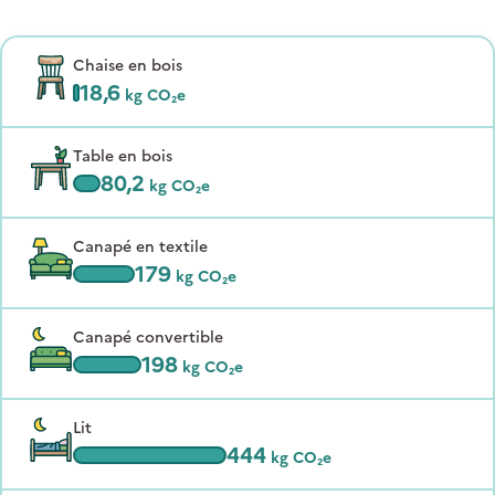
Chaise en bois
18,6
kg CO₂e
Table en bois
80,2
kg CO₂e
Canapé en textile
179
kg CO₂e
Canapé convertible
198
kg CO₂e
Lit
444
kg CO₂e