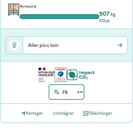
Armoire
907
kg
CO₂e
Aller plus loin
Partager
Intégrer
Télécharger