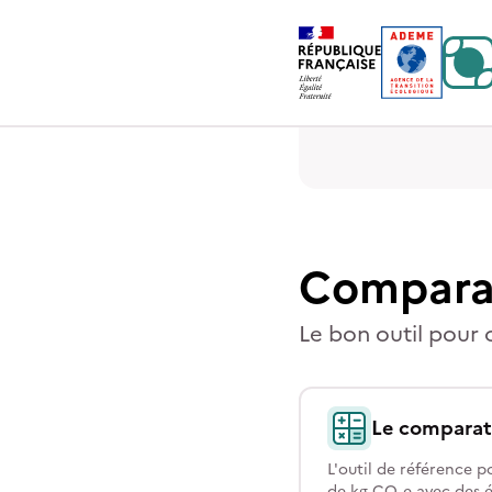
Contenu
Menu
Pied de page
Compara
Le bon outil pour 
Le comparat
L'outil de référence 
de kg CO₂e avec des é