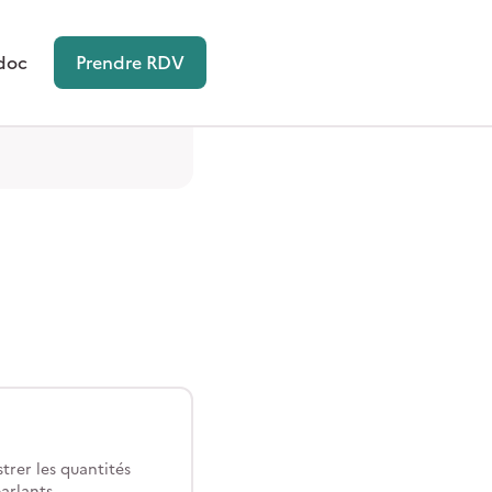
doc
Prendre RDV
trer les quantités
arlants.