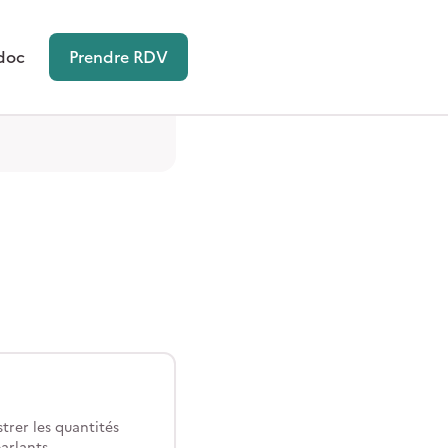
doc
Prendre RDV
trer les quantités
arlants.