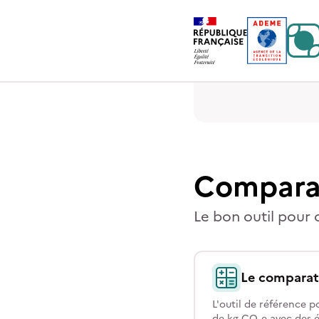
Contenu
Menu
Pied de page
Compara
Le bon outil pour 
Le comparat
L'outil de référence 
de kg CO₂e avec des é