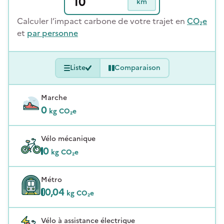
km
Calculer l’impact carbone de votre trajet en
CO₂e
et
par personne
Liste
Comparaison
Marche
0
kg CO₂e
Vélo mécanique
0
kg CO₂e
Métro
0,04
kg CO₂e
Vélo à assistance électrique