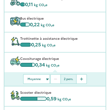
0,11
kg CO₂e
Bus électrique
0,22
kg CO₂e
Trottinette à assistance électrique
0,25
kg CO₂e
Covoiturage électrique
0,34
kg CO₂e
2
pers.
Scooter électrique
0,59
kg CO₂e