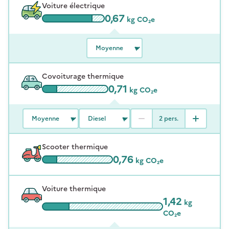
Voiture électrique
0,67
kg CO₂e
Covoiturage thermique
0,71
kg CO₂e
2
pers.
Scooter thermique
0,76
kg CO₂e
Voiture thermique
1,42
kg
CO₂e