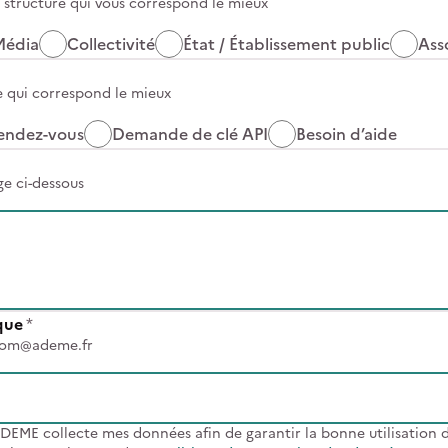
e structure qui vous correspond le mieux
Média
Collectivité
État / Établissement public
Ass
e qui correspond le mieux
endez-vous
Demande de clé API
Besoin d’aide
e ci-dessous
que
*
enom@ademe.fr
ADEME collecte mes données afin de garantir la bonne utilisation de