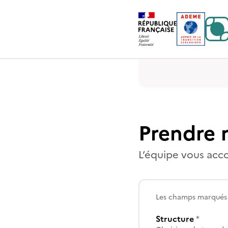
Contenu
Menu
Pied de page
Prendre 
L’équipe vous acco
Les champs marqués d
Structure
*