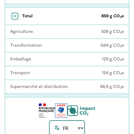
Total
859
g
CO₂e
Agriculture
508
g
CO₂e
Transformation
0,64
g
CO₂e
Emballage
129
g
CO₂e
Transport
154
g
CO₂e
Supermarché et distribution
66,9
g
CO₂e