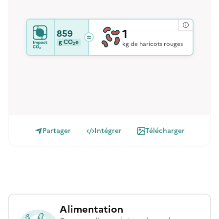
1
859
g
CO₂e
kg de haricots rouges
Partager
Intégrer
Télécharger
Alimentation