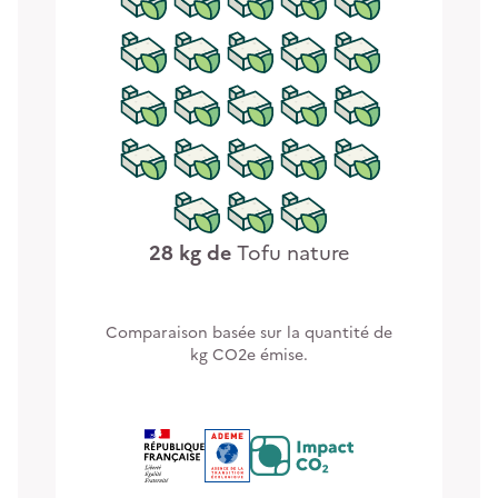
28
kg de
Tofu nature
Comparaison basée sur la quantité de
kg CO2e émise.