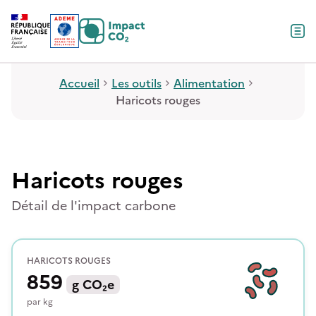
Contenu
Menu
Pied de page
Accueil
Les outils
Alimentation
Haricots rouges
Haricots rouges
Détail de l'impact carbone
HARICOTS ROUGES
859
g
CO₂e
par
kg