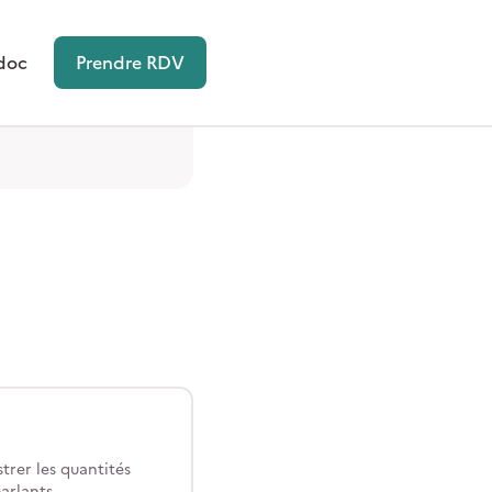
doc
Prendre RDV
trer les quantités
arlants.