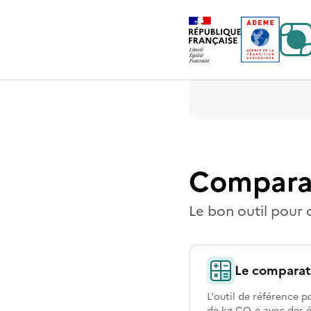
Contenu
Menu
Pied de page
Compara
Le bon outil pour 
Le comparat
L'outil de référence 
de kg CO₂e avec des é