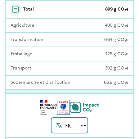
Total
899
g
CO₂e
Agriculture
400
g
CO₂e
Transformation
0,64
g
CO₂e
Emballage
129
g
CO₂e
Transport
302
g
CO₂e
Supermarché et distribution
66,9
g
CO₂e