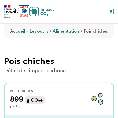
Contenu
Menu
Pied de page
Accueil
Les outils
Alimentation
Pois chiches
Pois chiches
Détail de l'impact carbone
POIS CHICHES
899
g
CO₂e
par
kg