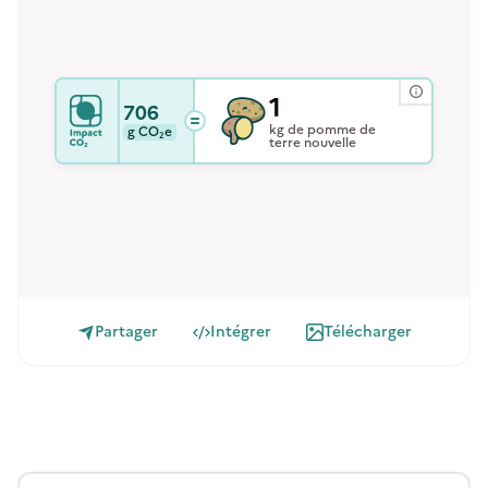
1
706
kg de pomme de
g
CO₂e
terre nouvelle
Partager
Intégrer
Télécharger