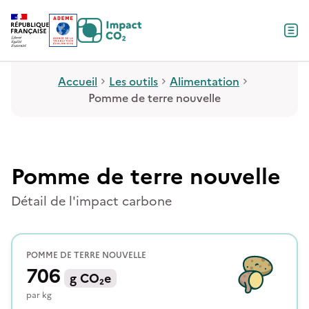
Contenu
Menu
Pied de page
Accueil
Les outils
Alimentation
Pomme de terre nouvelle
Pomme de terre nouvelle
Détail de l'impact carbone
POMME DE TERRE NOUVELLE
706
g
CO₂e
par
kg