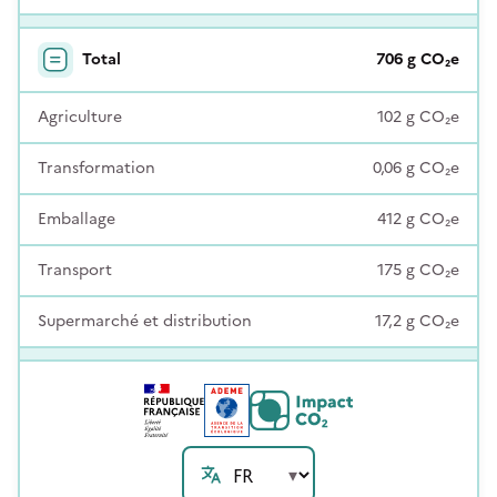
Total
706
g
CO₂e
Agriculture
102
g
CO₂e
Transformation
0,06
g
CO₂e
Emballage
412
g
CO₂e
Transport
175
g
CO₂e
Supermarché et distribution
17,2
g
CO₂e