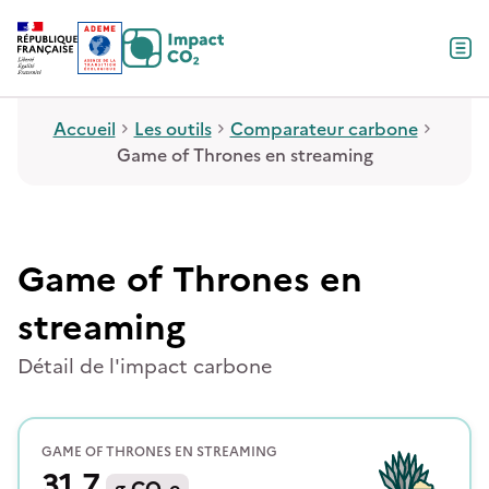
Contenu
Menu
Pied de page
Accueil
Les outils
Comparateur carbone
Game of Thrones en streaming
Game of Thrones en
streaming
Détail de l'impact carbone
GAME OF THRONES EN STREAMING
31,7
g
CO₂e