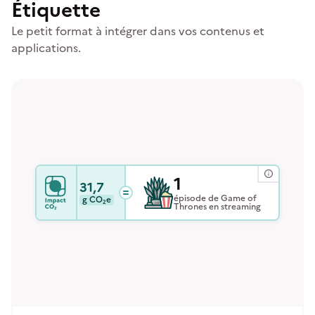
Étiquette
Le petit format à intégrer dans vos contenus et
applications.
1
31,7
épisode de Game of
g
CO₂e
Thrones en streaming