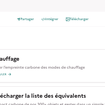
Partager
Intégrer
Télécharger
auffage
er l’empreinte carbone des modes de chauffage
ULER
écharger la liste des équivalents
pact carbone de nos 300+ objets et gestes dans un simple 