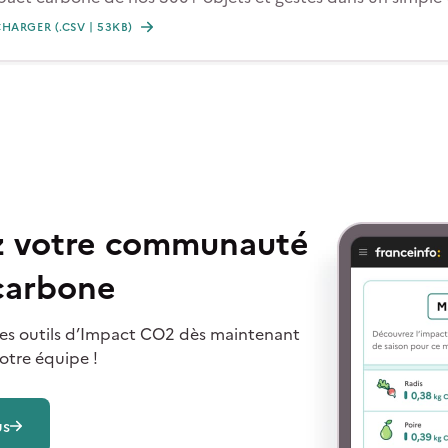
HARGER (.CSV | 53KB)
ez votre communauté
 carbone
i des outils d’Impact CO2 dès maintenant
otre équipe !
us