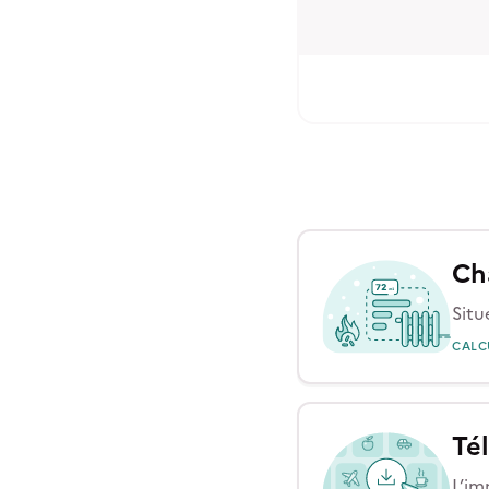
Ch
Situ
CALC
Tél
L’im