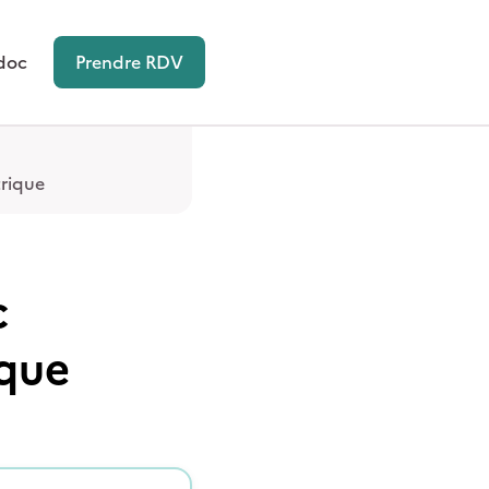
doc
Prendre RDV
rique
c
ique