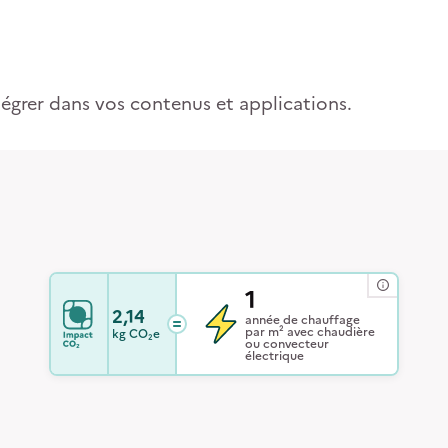
tégrer dans vos contenus et applications.
1
2,14
année de chauffage
par m² avec chaudière
kg
CO₂e
ou convecteur
électrique