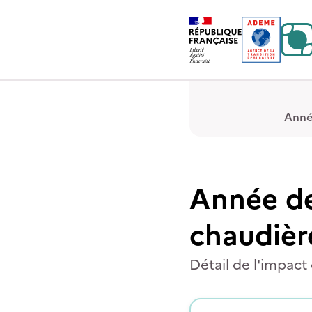
Contenu
Menu
Pied de page
Anné
Année de
chaudièr
Détail de l'impact