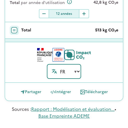
42,8
kg
CO₂e
Total
par année d'utilisation
12
années
Total
513
kg
CO₂e
Partager
Intégrer
Télécharger
Source
s
:
Rapport : Modélisation et évaluation...
•
Base Empreinte ADEME