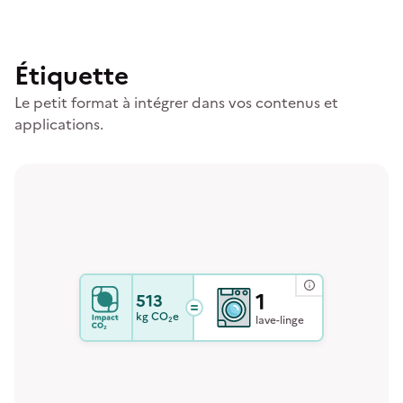
Étiquette
Le petit format à intégrer dans vos contenus et
applications.
1
513
kg
CO₂e
lave-linge