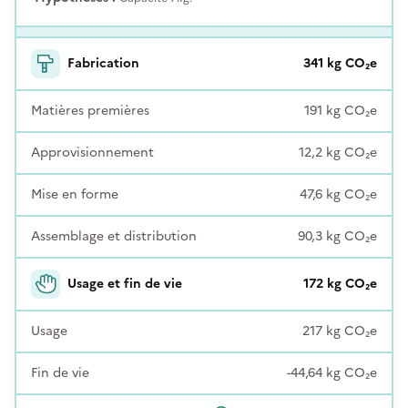
Fabrication
341
kg
CO₂e
Matières premières
191
kg
CO₂e
Approvisionnement
12,2
kg
CO₂e
Mise en forme
47,6
kg
CO₂e
Assemblage et distribution
90,3
kg
CO₂e
Usage et fin de vie
172
kg
CO₂e
Usage
217
kg
CO₂e
Fin de vie
-44,64
kg
CO₂e