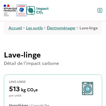
Contenu
Menu
Pied de page
Accueil
Les outils
Électroménager
Lave-linge
Lave-linge
Détail de l'impact carbone
LAVE-LINGE
513
kg
CO₂e
par
unité
Hypothèses :
Capacité 7kg.