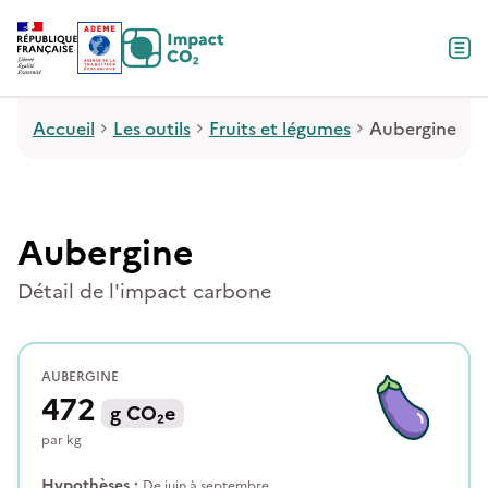
Contenu
Menu
Pied de page
Accueil
Les outils
Fruits et légumes
Aubergine
Aubergine
Détail de l'impact carbone
AUBERGINE
472
g
CO₂e
par
kg
Hypothèses :
De juin à septembre.