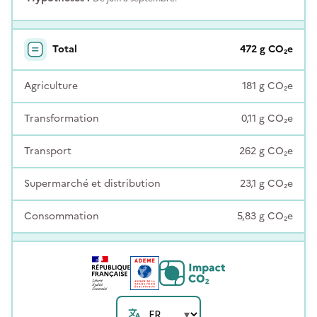
Total
472
g
CO₂e
Agriculture
181
g
CO₂e
Transformation
0,11
g
CO₂e
Transport
262
g
CO₂e
Supermarché et distribution
23,1
g
CO₂e
Consommation
5,83
g
CO₂e