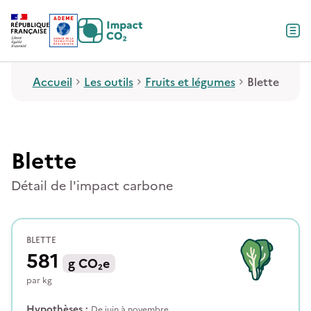
Contenu
Menu
Pied de page
Accueil
Les outils
Fruits et légumes
Blette
Blette
Détail de l'impact carbone
BLETTE
581
g
CO₂e
par
kg
Hypothèses :
De juin à novembre.