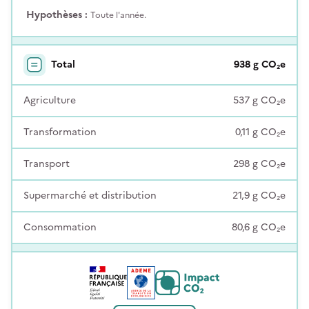
Hypothèses :
Toute l'année.
Total
938
g
CO₂e
Agriculture
537
g
CO₂e
Transformation
0,11
g
CO₂e
Transport
298
g
CO₂e
Supermarché et distribution
21,9
g
CO₂e
Consommation
80,6
g
CO₂e