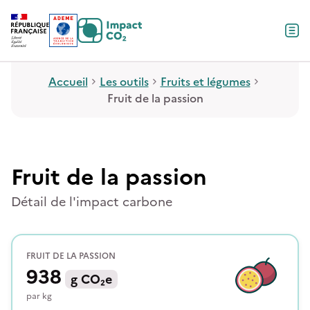
Contenu
Menu
Pied de page
Accueil
Les outils
Fruits et légumes
Fruit de la passion
Fruit de la passion
Détail de l'impact carbone
FRUIT DE LA PASSION
938
g
CO₂e
par
kg