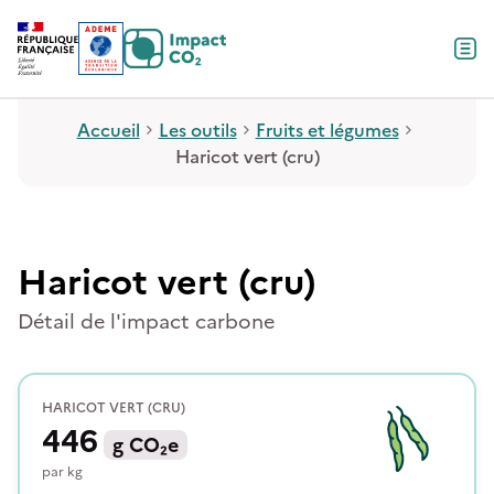
Contenu
Menu
Pied de page
Accueil
Les outils
Fruits et légumes
Haricot vert (cru)
Haricot vert (cru)
Détail de l'impact carbone
HARICOT VERT (CRU)
446
g
CO₂e
par
kg