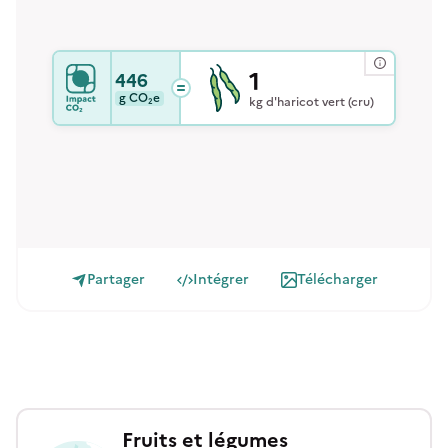
1
446
g
CO₂e
kg d'haricot vert (cru)
Partager
Intégrer
Télécharger
Fruits et légumes