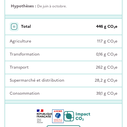
Hypothèses :
De juin à octobre.
Total
446
g
CO₂e
Agriculture
117
g
CO₂e
Transformation
0,16
g
CO₂e
Transport
262
g
CO₂e
Supermarché et distribution
28,2
g
CO₂e
Consommation
39,1
g
CO₂e