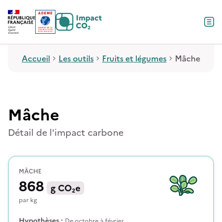
Contenu
Menu
Pied de page
Accueil
Les outils
Fruits et légumes
Mâche
Mâche
Détail de l'impact carbone
MÂCHE
868
g
CO₂e
par
kg
Hypothèses :
De octobre à février.