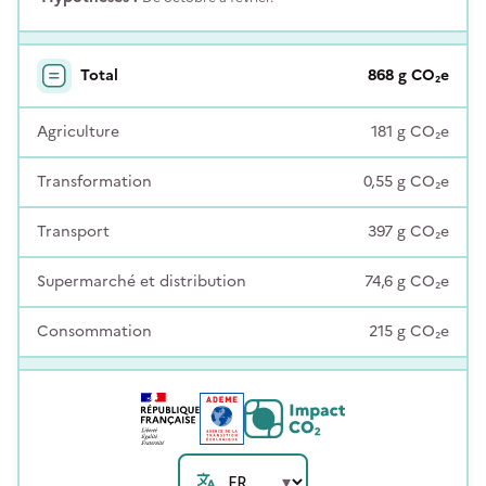
Total
868
g
CO₂e
Agriculture
181
g
CO₂e
Transformation
0,55
g
CO₂e
Transport
397
g
CO₂e
Supermarché et distribution
74,6
g
CO₂e
Consommation
215
g
CO₂e