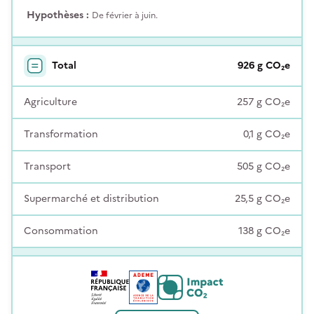
Hypothèses :
De février à juin.
Total
926
g
CO₂e
Agriculture
257
g
CO₂e
Transformation
0,1
g
CO₂e
Transport
505
g
CO₂e
Supermarché et distribution
25,5
g
CO₂e
Consommation
138
g
CO₂e