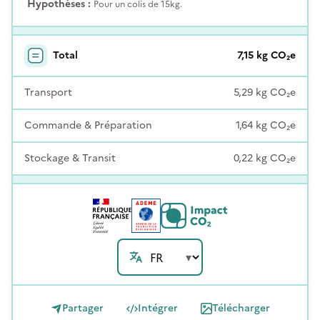
Hypothèses :
Pour un colis de 15kg.
Total
7,15
kg
CO₂e
Transport
5,29
kg
CO₂e
Commande & Préparation
1,64
kg
CO₂e
Stockage & Transit
0,22
kg
CO₂e
Partager
Intégrer
Télécharger