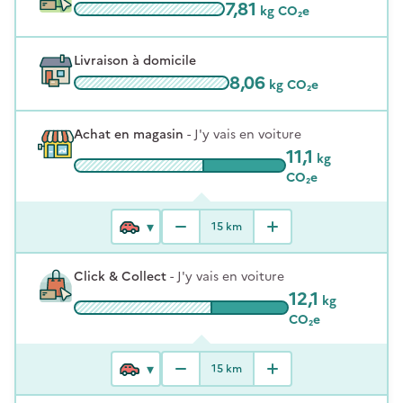
7,81
kg CO₂e
Livraison à domicile
8,06
kg CO₂e
Achat en magasin
-
J'y vais en voiture
11,1
kg
CO₂e
15
km
Click & Collect
-
J'y vais en voiture
12,1
kg
CO₂e
15
km