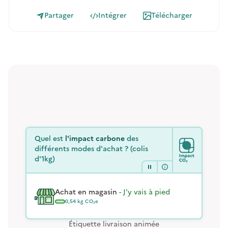
Partager
Intégrer
Télécharger
Quel est
l'impact carbone
des
différents modes d'achat ? (colis
d'1kg)
Achat en magasin
-
J'y vais à pied
0,54
kg CO₂e
Étiquette livraison animée