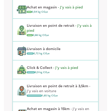
Achat en magasin
-
J'y vais à pied
0,54
kg CO₂e
Livraison en point de retrait
-
J'y vais à
pied
0,66
kg CO₂e
Livraison à domicile
0,72
kg CO₂e
Click & Collect
-
J'y vais à pied
0,9
kg CO₂e
Livraison en point de retrait
à 3,5km
-
J'y vais en voiture
1,65
kg CO₂e
Achat en magasin
à 15km
-
J'y vais en