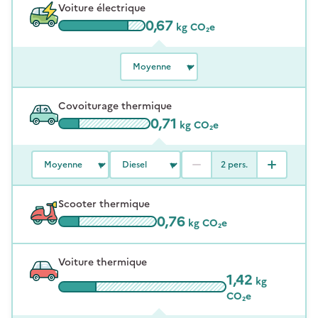
Voiture électrique
0,67
kg CO₂e
Covoiturage thermique
0,71
kg CO₂e
2
pers.
Scooter thermique
0,76
kg CO₂e
Voiture thermique
1,42
kg
CO₂e