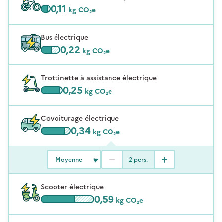
0,11
kg CO₂e
Bus électrique
0,22
kg CO₂e
Trottinette à assistance électrique
0,25
kg CO₂e
Covoiturage électrique
0,34
kg CO₂e
2
pers.
Scooter électrique
0,59
kg CO₂e