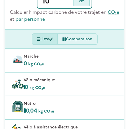
km
Calculer l’impact carbone de votre trajet en
CO₂e
et
par personne
Liste
Comparaison
Marche
0
kg CO₂e
Vélo mécanique
0
kg CO₂e
Métro
0,04
kg CO₂e
Vélo à assistance électrique