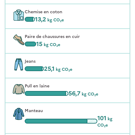
Chemise en coton
13,2
kg CO₂e
Paire de chaussures en cuir
15
kg CO₂e
Jeans
25,1
kg CO₂e
Pull en laine
56,7
kg CO₂e
Manteau
101
kg
CO₂e