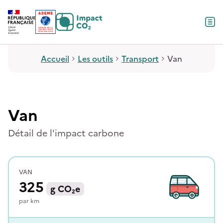
Contenu
Menu
Pied de page
Accueil
Les outils
Transport
Van
Van
Détail de l'impact carbone
VAN
325
g
CO₂e
par
km