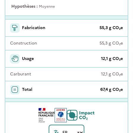
Hypothèses :
Moyenne
Fabrication
55,3
g
CO₂e
Construction
55,3
g
CO₂e
Usage
12,1
g
CO₂e
Carburant
12,1
g
CO₂e
Total
67,4
g
CO₂e