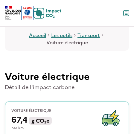
Contenu
Menu
Pied de page
Accueil
Les outils
Transport
Voiture électrique
Voiture électrique
Détail de l'impact carbone
VOITURE ÉLECTRIQUE
67,4
g
CO₂e
par
km