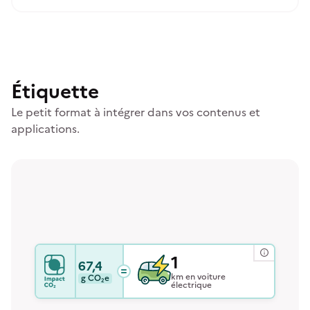
Étiquette
Le petit format à intégrer dans vos contenus et
applications.
1
67,4
km en voiture
g
CO₂e
électrique